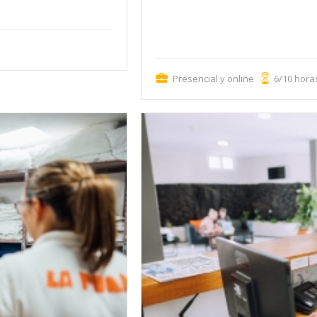
conservación de alimentos, limpieza y des
manejo de alérgenos y utilización de equ
para trabajar en hostelería, restauración
manipulen alimentos.
Presencial y online
6/10 hora