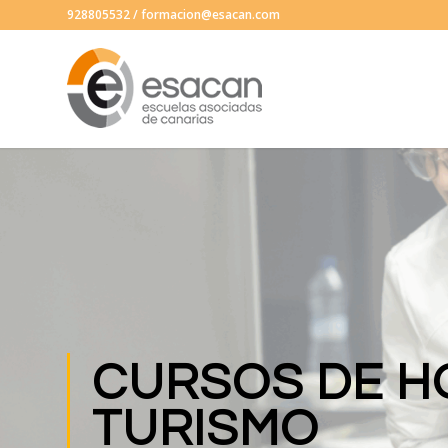
928805532
/
formacion@esacan.com
CURSOS DE H
TURISMO