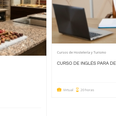
Cursos de Hostelería y Turismo
CURSO DE INGLÉS PARA D
Mejora tu inglés profesional para comuni
equipos de gobernanza.
uellas personas que desean
os conocimientos y las
Virtual
20 horas
 chocolate de forma
 aprenderán los principios