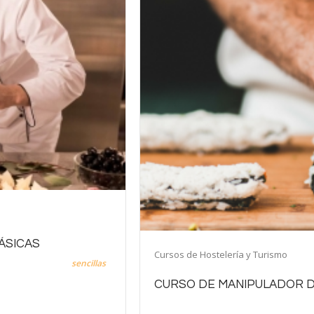
ÁSICAS
Cursos de Hostelería y Turismo
ón de elaboraciones
sencillas
tando asistencia en procesos
CURSO DE MANIPULADOR D
 desarrollar su actividad
andes, medianas o pequeñas
Al finalizar esta formación, adquirirás 
stablecimientos tipo