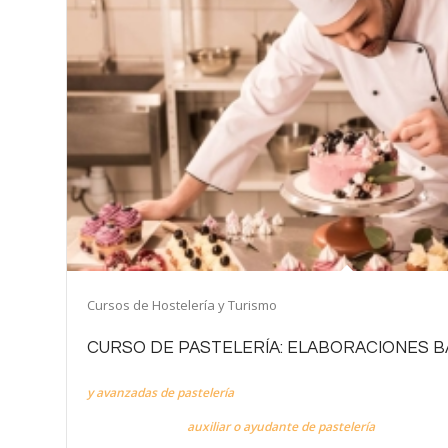
Cursos de Hostelería y Turismo
CURSO DE PASTELERÍA: ELABORACIONES B
El objetivo de este curso es ofrecer formación para la realizaci
y avanzadas de pastelería
aplicando técnicas específicas y pres
de preparación de todo tipo de elaboraciones. El alumnado podrá
profesional como
auxiliar o ayudante de pastelería
tanto en gr
empresas principalmente del sector de hostelería, así como en e