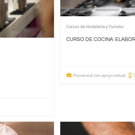
Cursos de Hostelería y Turismo
CURSO DE COCINA: ELABO
Aprenderás a preparar caldos, fondos de
cortar, preparar y cocinar diversos alim
cocina.
ra elaborar todo tipo de
nnovadoras, aprendiendo a
Presencial con apoyo virtual
cliente con recomendaciones
y adaptar una carta de
o.