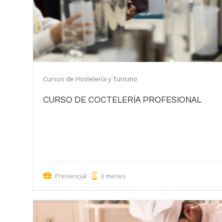
Cursos de Hostelería y Turismo
CURSO DE COCTELERÍA PROFESIONAL
Al finalizar la formación adquirirás las habilidades necesarias pa
cócteles, dominando tanto las técnicas clásicas como las más i
manejar con destreza los diferentes productos y a asesorar al 
personalizadas. Además, desarrollarás la capacidad de diseñar 
cócteles y combinados a las necesidades de cada establecimient
Presencial
3 meses