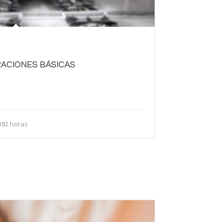
RACIONES BÁSICAS
 cocina, guarniciones, etc. Además aprenderás a
entos, capacitándote para trabajar en cualquier
382 horas