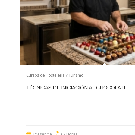
Cursos de Hostelería y Turismo
TÉCNICAS DE INICIACIÓN AL CHOCOLATE
OBJETIVOS Y SALIDA PROFESIONAL Este curso está dirigido a aq
iniciarse en el apasionante mundo de la chocolatería y adquirir l
técnicas fundamentales para elaborar bombones y productos de
artesanal. A lo largo de la formación, las personas participantes
básicos del trabajo con […]
Presencial
67 Horas