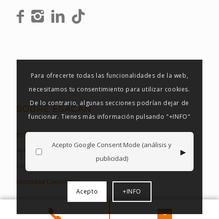
Para ofrecerte todas las funcionalidades de la web,
necesitamos tu consentimiento para utilizar cookies.
De lo contrario, algunas secciones podrían dejar de
SOBRE ESACAN
funcionar. Tienes más información pulsando "+INFO"
Política de Privacidad
Acepto Google Consent Mode (análisis y
▸
Aviso Legal
publicidad)
Cookies en Esacan
Identidad Corporativa
Acepto
+INFO