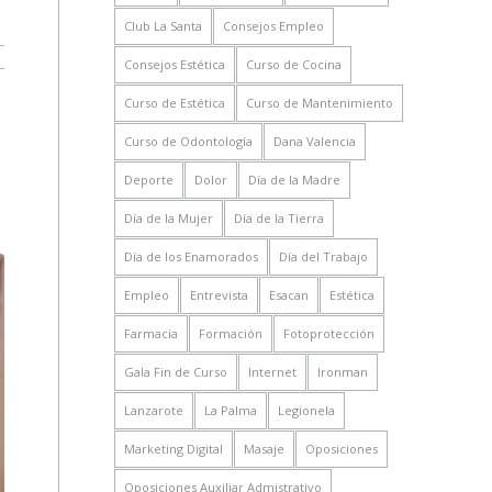
Club La Santa
Consejos Empleo
Consejos Estética
Curso de Cocina
Curso de Estética
Curso de Mantenimiento
Curso de Odontología
Dana Valencia
Deporte
Dolor
Día de la Madre
Día de la Mujer
Día de la Tierra
Día de los Enamorados
Día del Trabajo
Empleo
Entrevista
Esacan
Estética
Farmacia
Formación
Fotoprotección
Gala Fin de Curso
Internet
Ironman
Lanzarote
La Palma
Legionela
Marketing Digital
Masaje
Oposiciones
Oposiciones Auxiliar Admistrativo