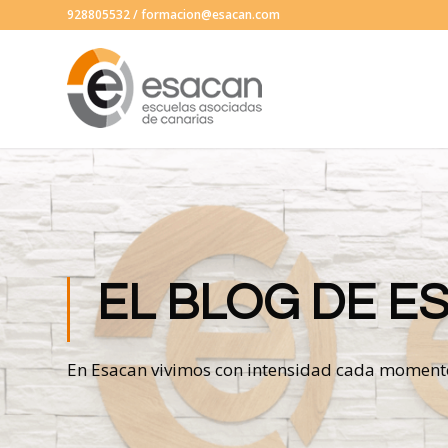
928805532
/
formacion@esacan.com
EL BLOG DE E
En Esacan vivimos con intensidad cada momento, e