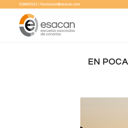
928805532
/
formacion@esacan.com
EN POCA