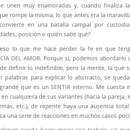
 unen muy enamoradas y, cuando finaliza la
que rompe la misma, lo que antes era la maravill
onvierte en una batalla campal por custodi
dades, posición o quién sabe qué?
 eso lo que me hace perder la fe en que ten
NCIA DEL AMOR. Porque sí, podemos abordarlo
e definir lo indefinible, pero la mente, la que
r palabras para explicar lo abstracto, se qued
grande que es un SENTIR interno. Me cuesta
 cualquiera de sus variantes (hacia la pareja, los
emás, etc.), de repente haya una ausencia tota
ca una serie de reacciones en muchos casos poc
silencio pueda hacer mejor ese trabajo, ya qu