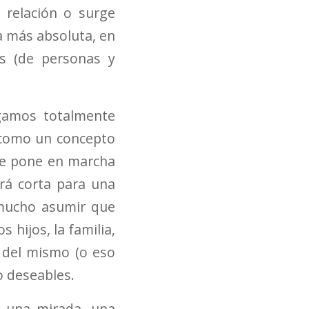
 relación o surge
a más absoluta, en
as (de personas y
gamos totalmente
 como un concepto
 se pone en marcha
ará corta para una
 mucho asumir que
 hijos, la familia,
l del mismo (o eso
o deseables.
e una mirada, una