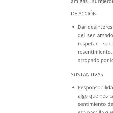
amigas”, surgiero
DE ACCIÓN
Dar desinteres
del ser amado,
respetar, sa
resentimiento, 
arropado por l
SUSTANTIVAS
Responsabilidad
algo que nos ca
sentimiento de
esa pastilla q