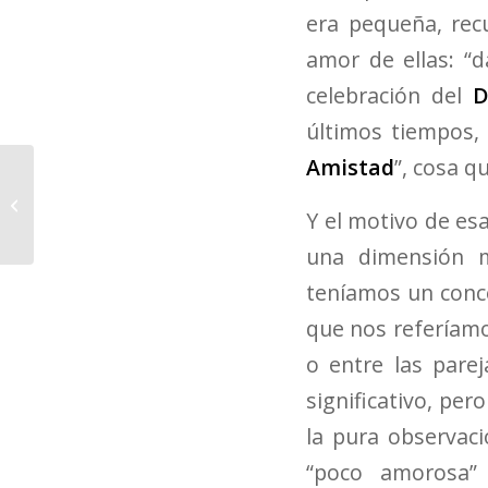
era pequeña, rec
amor de ellas: “d
celebración del
D
últimos tiempos,
Amistad
”, cosa q
¿CUÁL ES TU
PROPÓSITO?
Y el motivo de es
una dimensión m
teníamos un conce
que nos referíamo
o entre las pare
significativo, pe
la pura observac
“poco amorosa”