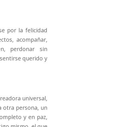
e por la felicidad
ectos, acompañar,
en, perdonar sin
 sentirse querido y
creadora universal,
a otra persona, un
completo y en paz,
tigo mismo, el que