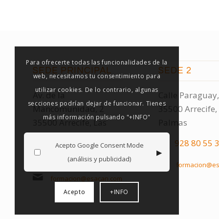
Para ofrecerte todas las funcionalidades de la
SEDE PRINCIPAL
SEDE 2
web, necesitamos tu consentimiento para
utilizar cookies. De lo contrario, algunas
Av. de la
Calle Paraguay,
secciones podrían dejar de funcionar. Tienes
Mancomunidad, 2
35500 Arrecife,
más información pulsando "+INFO"
35500 Arrecife, Las
Palmas
Palmas
928 80 55 
Acepto Google Consent Mode
▸
928 80 55 32
(análisis y publicidad)
formacion@es
formacion@esacan.com
Acepto
+INFO