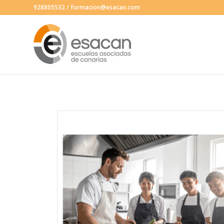
928805532
/
formacion@esacan.com