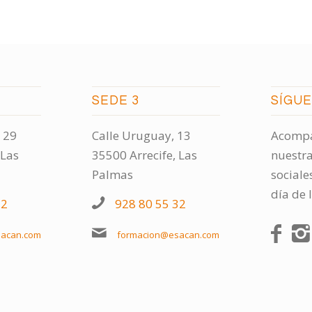
SEDE 3
SÍGU
 29
Calle Uruguay, 13
Acompá
 Las
35500 Arrecife, Las
nuestra
Palmas
sociale
día de 
32
928 80 55 32
acan.com
formacion@esacan.com