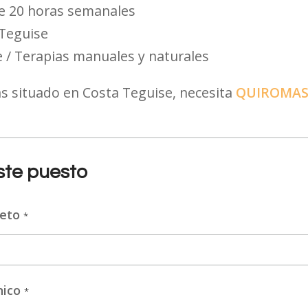
de 20 horas semanales
Teguise
 / Terapias manuales y naturales
as situado en Costa Teguise, necesita
QUIROMASA
este puesto
leto
*
nico
*