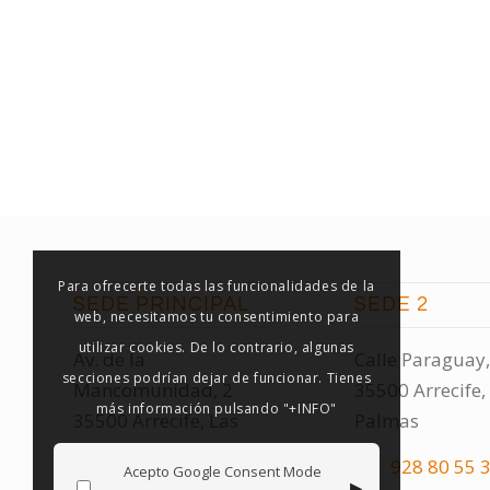
Para ofrecerte todas las funcionalidades de la
SEDE PRINCIPAL
SEDE 2
web, necesitamos tu consentimiento para
utilizar cookies. De lo contrario, algunas
Av. de la
Calle Paraguay,
secciones podrían dejar de funcionar. Tienes
Mancomunidad, 2
35500 Arrecife,
más información pulsando "+INFO"
35500 Arrecife, Las
Palmas
Palmas
928 80 55 
Acepto Google Consent Mode
▸