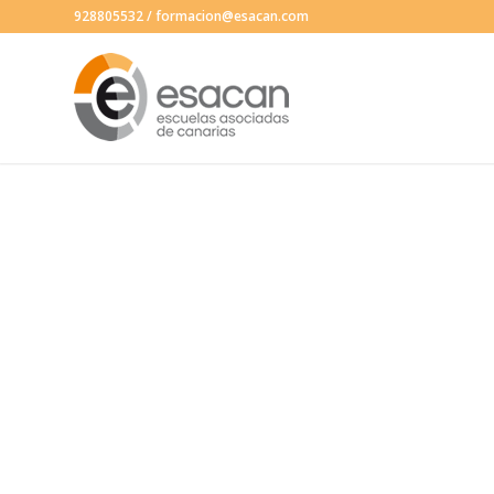
928805532
/
formacion@esacan.com