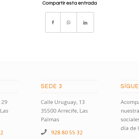
Compartir esta entrada
SEDE 3
SÍGU
 29
Calle Uruguay, 13
Acompá
 Las
35500 Arrecife, Las
nuestra
Palmas
sociale
día de 
32
928 80 55 32