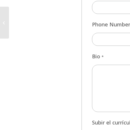
DOCENTE DE
PELUQUERÍA Y CORTE
Phone Numbe
DE CABALLERO
Bio
*
Subir el currí