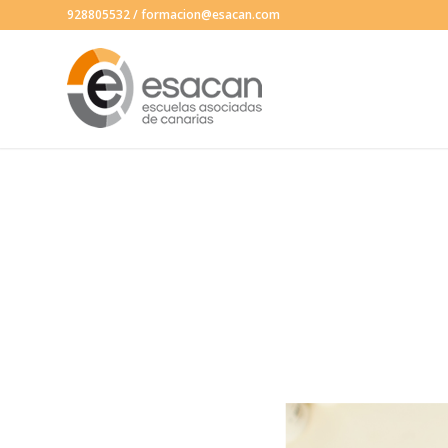
928805532
/
formacion@esacan.com