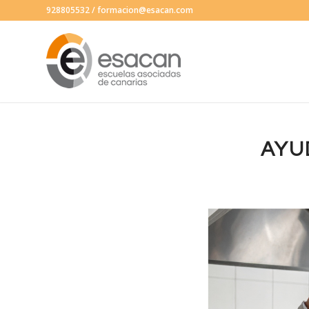
928805532
/
formacion@esacan.com
AYU