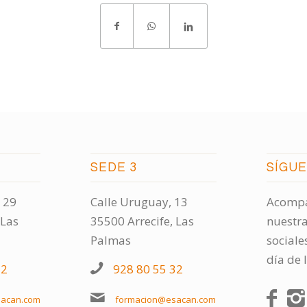
SEDE 3
SÍGU
 29
Calle Uruguay, 13
Acompá
 Las
35500 Arrecife, Las
nuestra
Palmas
sociale
día de 
32
928 80 55 32
acan.com
formacion@esacan.com