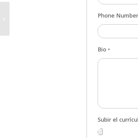
Phone Numbe
DESARROLLADOR/A DE
SOFTWARE JUNIOR
Bio
*
Subir el currí