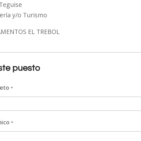
Teguise
ería y/o Turismo
AMENTOS EL TREBOL
este puesto
leto
*
nico
*