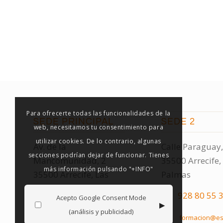
Para ofrecerte todas las funcionalidades de la
SEDE PRINCIPAL
SEDE 2
web, necesitamos tu consentimiento para
utilizar cookies. De lo contrario, algunas
Av. de la
Calle Paraguay,
secciones podrían dejar de funcionar. Tienes
Mancomunidad, 2
35500 Arrecife,
más información pulsando "+INFO"
35500 Arrecife, Las
Palmas
Palmas
928 80 55 
Acepto Google Consent Mode
▸
928 80 55 32
(análisis y publicidad)
formacion@es