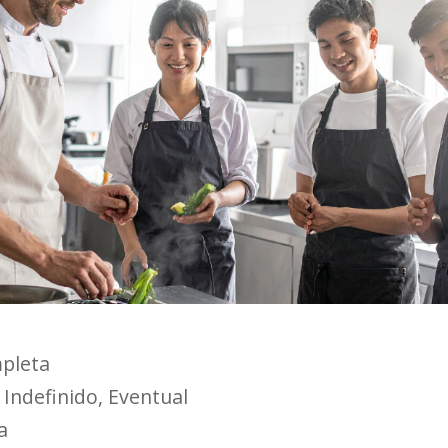
pleta
:
Indefinido
Eventual
a