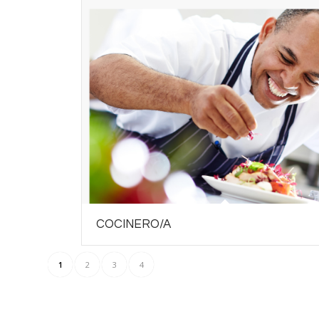
COCINERO/A
1
2
3
4