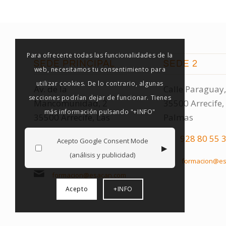
Para ofrecerte todas las funcionalidades de la
SEDE PRINCIPAL
SEDE 2
web, necesitamos tu consentimiento para
utilizar cookies. De lo contrario, algunas
Av. de la
Calle Paraguay,
secciones podrían dejar de funcionar. Tienes
Mancomunidad, 2
35500 Arrecife,
más información pulsando "+INFO"
35500 Arrecife, Las
Palmas
Palmas
928 80 55 
Acepto Google Consent Mode
▸
928 80 55 32
(análisis y publicidad)
formacion@es
formacion@esacan.com
Acepto
+INFO