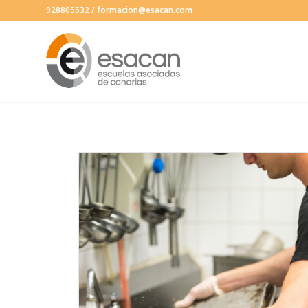
928805532
/
formacion@esacan.com