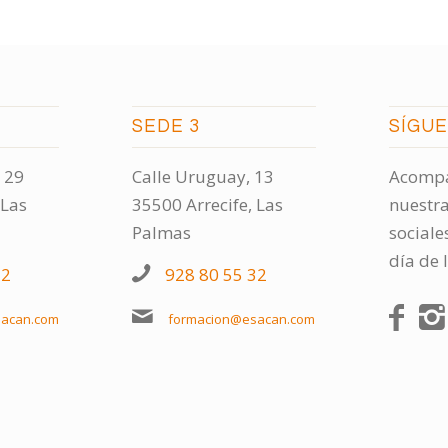
SEDE 3
SÍGU
 29
Calle Uruguay, 13
Acompá
 Las
35500 Arrecife, Las
nuestra
Palmas
sociale
día de 
32
928 80 55 32
acan.com
formacion@esacan.com