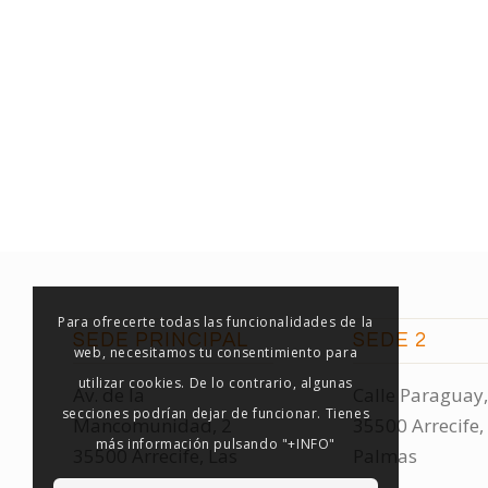
Para ofrecerte todas las funcionalidades de la
SEDE PRINCIPAL
SEDE 2
web, necesitamos tu consentimiento para
utilizar cookies. De lo contrario, algunas
Av. de la
Calle Paraguay,
secciones podrían dejar de funcionar. Tienes
Mancomunidad, 2
35500 Arrecife,
más información pulsando "+INFO"
35500 Arrecife, Las
Palmas
Palmas