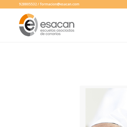
928805532
/
formacion@esacan.com