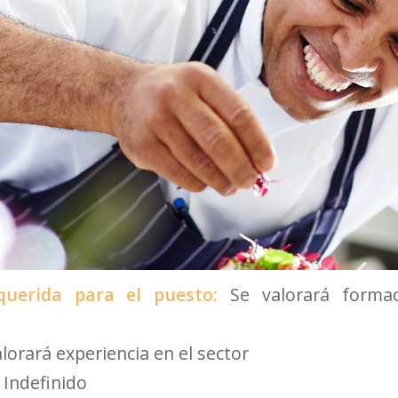
querida para el puesto:
Se valorará forma
alorará experiencia en el sector
:
Indefinido