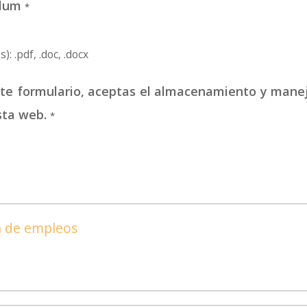
culum
*
): .pdf, .doc, .docx
este formulario, aceptas el almacenamiento y mane
sta web.
*
ta de empleos