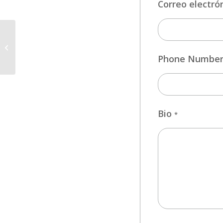
Correo electró
CAMARERO/A
Phone Numbe
Bio
*