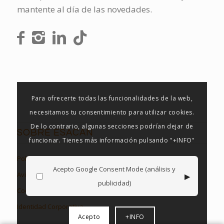
mantente al día de las novedades.
Para ofrecerte todas las funcionalidades de la web,
necesitamos tu consentimiento para utilizar cookies.
De lo contrario, algunas secciones podrían dejar de
SOBRE ESACAN
funcionar. Tienes más información pulsando "+INFO"
Política de Privacidad
Acepto Google Consent Mode (análisis y
▸
Aviso Legal
publicidad)
Cookies en Esacan
Identidad Corporativa
Acepto
+INFO