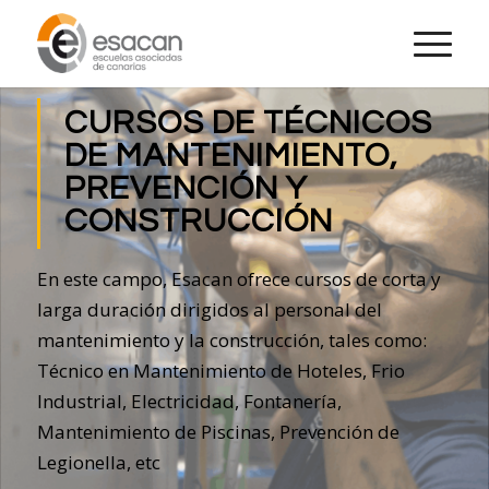
CURSOS DE TÉCNICOS
DE MANTENIMIENTO,
PREVENCIÓN Y
CONSTRUCCIÓN
En este campo, Esacan ofrece cursos de corta y
larga duración dirigidos al personal del
mantenimiento y la construcción, tales como:
Técnico en Mantenimiento de Hoteles, Frio
Industrial, Electricidad, Fontanería,
Mantenimiento de Piscinas, Prevención de
Legionella, etc