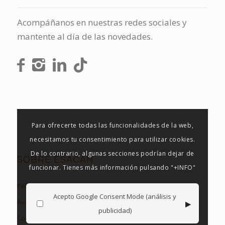
Acompáñanos en nuestras redes sociales y
mantente al día de las novedades.
Para ofrecerte todas las funcionalidades de la web,
necesitamos tu consentimiento para utilizar cookies.
De lo contrario, algunas secciones podrían dejar de
SOBRE ESACAN
funcionar. Tienes más información pulsando "+INFO"
Política de Privacidad
Acepto Google Consent Mode (análisis y
▸
Aviso Legal
publicidad)
Cookies en Esacan