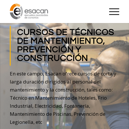
CURSOS DE TÉCNICOS
DE MANTENIMIENTO,
PREVENCIÓN Y
CONSTRUCCIÓN
En este campo, Esacan ofrece cursos de corta y
larga duración dirigidos al personal del
mantenimiento y la construcción, tales como:
Técnico en Mantenimiento de Hoteles, Frio
Industrial, Electricidad, Fontanería,
Mantenimiento de Piscinas, Prevención de
Legionella, etc