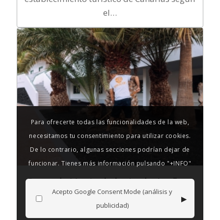
el…
Para ofrecerte todas las funcionalidades de la web,
necesitamos tu consentimiento para utilizar cookies.
De lo contrario, algunas secciones podrían dejar de
funcionar. Tienes más información pulsando "+INFO"
Curso de Mantenimiento de Jardines
Acepto Google Consent Mode (análisis y
▸
publicidad)
Te capacitará para llevar a cabo todas las