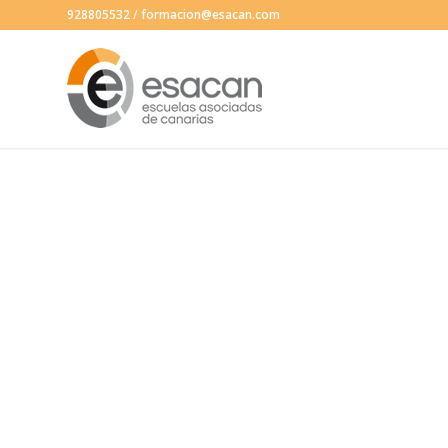
928805532
/
formacion@esacan.com