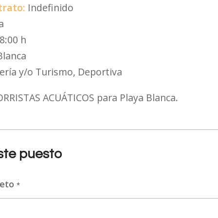
trato:
Indefinido
a
8:00 h
Blanca
ería y/o Turismo
Deportiva
ORRISTAS ACUÁTICOS para Playa Blanca.
este puesto
leto
*