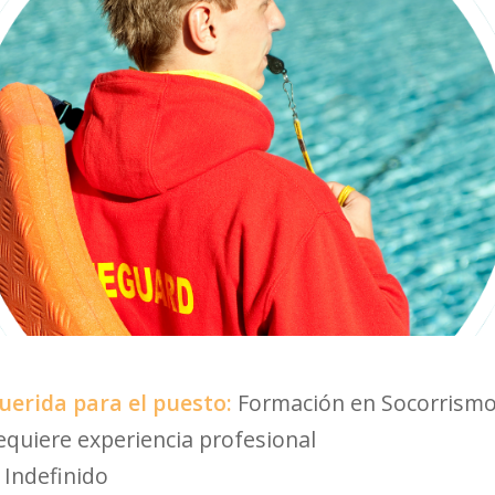
uerida para el puesto:
Formación en Socorrismo
equiere experiencia profesional
:
Indefinido