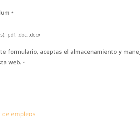
culum
*
): .pdf, .doc, .docx
este formulario, aceptas el almacenamiento y mane
sta web.
*
ta de empleos