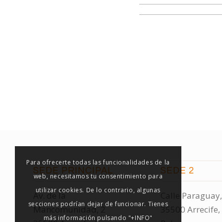
Para ofrecerte todas las funcionalidades de la
SEDE PRINCIPAL
SEDE 2
web, necesitamos tu consentimiento para
utilizar cookies. De lo contrario, algunas
Av. de la
Calle Paraguay,
secciones podrían dejar de funcionar. Tienes
Mancomunidad, 2
35500 Arrecife,
más información pulsando "+INFO"