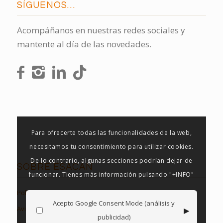
SÍGUENOS…
Acompáñanos en nuestras redes sociales y
mantente al día de las novedades.
Para ofrecerte todas las funcionalidades de la web,
necesitamos tu consentimiento para utilizar cookies.
De lo contrario, algunas secciones podrían dejar de
SOBRE ESACAN
funcionar. Tienes más información pulsando "+INFO"
Política de Privacidad
Acepto Google Consent Mode (análisis y
▸
Aviso Legal
publicidad)