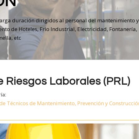
ÓN
larga duración dirigidos al personal del mantenimiento y
to de Hoteles, Frio Industrial, Electricidad, Fontanería,
ella, etc
e Riesgos Laborales (PRL)
ía:
de Técnicos de Mantenimiento, Prevención y Construcció