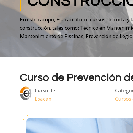
CONSTRUCCI
En este campo, Esacan ofrece cursos de corta y 
construcción, tales como: Técnico en Mantenimien
Mantenimiento de Piscinas, Prevención de Legion
Curso de Prevención d
Curso de:
Categor
Esacan
Cursos 