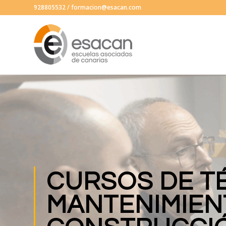
928805532
/
formacion@esacan.com
CURSOS DE T
MANTENIMIEN