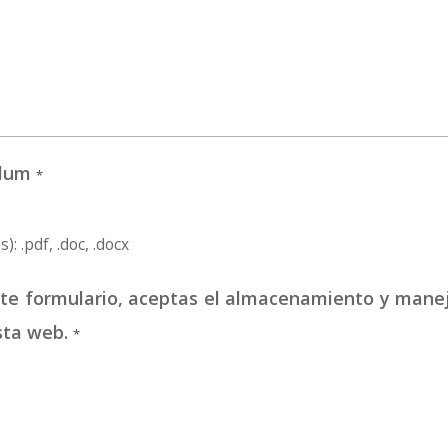
culum
*
): .pdf, .doc, .docx
este formulario, aceptas el almacenamiento y mane
sta web.
*