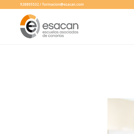
928805532
/
formacion@esacan.com