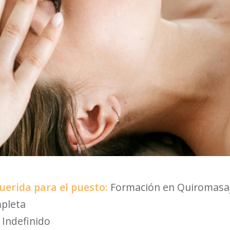
uerida para el puesto:
Formación en Quiromasaj
pleta
:
Indefinido