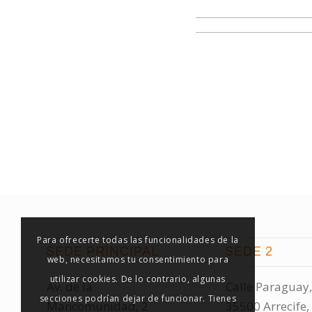
Para ofrecerte todas las funcionalidades de la
SEDE PRINCIPAL
SEDE 2
web, necesitamos tu consentimiento para
utilizar cookies. De lo contrario, algunas
Av. de la
Calle Paraguay,
secciones podrían dejar de funcionar. Tienes
Mancomunidad, 2
35500 Arrecife,