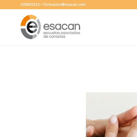
928805532
/
formacion@esacan.com