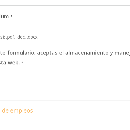
culum
*
): .pdf, .doc, .docx
este formulario, aceptas el almacenamiento y mane
sta web.
*
ta de empleos