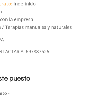
trato:
Indefinido
a
r con la empresa
 / Terapias manuales y naturales
PA
TACTAR A: 697887626
este puesto
leto
*