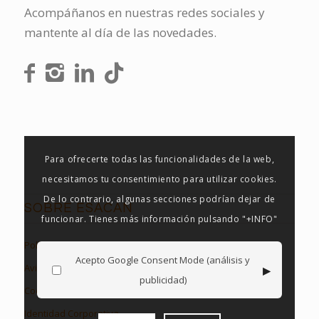
Acompáñanos en nuestras redes sociales y
mantente al día de las novedades.
Para ofrecerte todas las funcionalidades de la web,
necesitamos tu consentimiento para utilizar cookies.
De lo contrario, algunas secciones podrían dejar de
SOBRE ESACAN
funcionar. Tienes más información pulsando "+INFO"
Política de Privacidad
Acepto Google Consent Mode (análisis y
▸
Aviso Legal
publicidad)
Cookies en Esacan
Identidad Corporativa