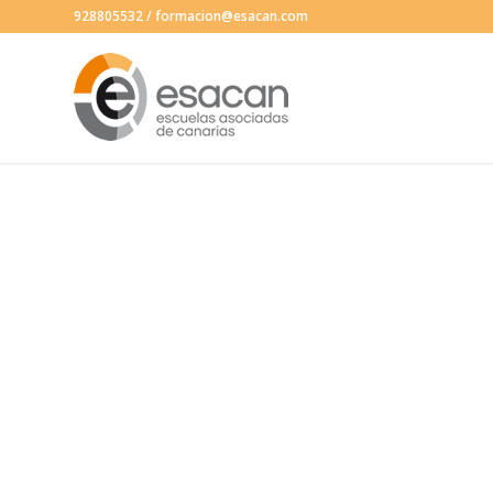
928805532
/
formacion@esacan.com