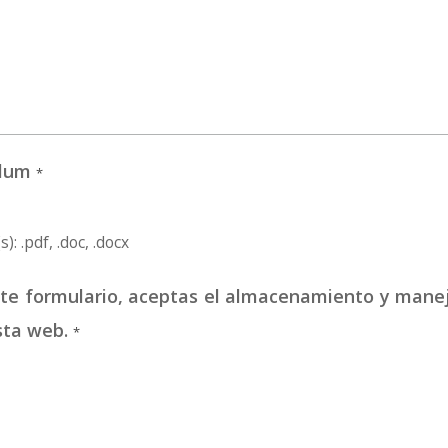
culum
*
): .pdf, .doc, .docx
este formulario, aceptas el almacenamiento y mane
sta web.
*