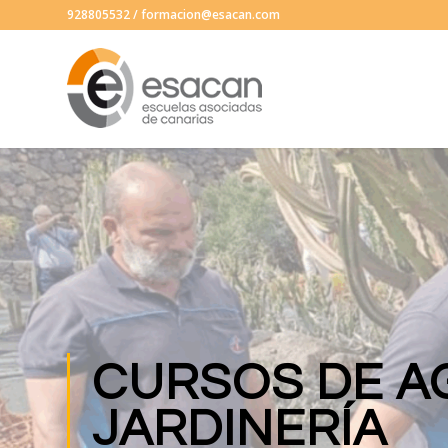
928805532
/
formacion@esacan.com
CURSOS DE A
JARDINERÍA