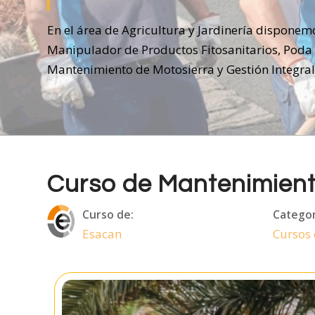
En el área de Agricultura y Jardinería disponem
Manipulador de Productos Fitosanitarios, Poda
Mantenimiento de Motosierra y Gestión Integral
Curso de Mantenimient
Curso de:
Categor
Esacan
Cursos 