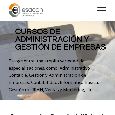
CURSOS DE
ADMINISTRACIÓN Y
GESTIÓN DE EMPRESAS
Escoge entre una amplia variedad de
especializaciones, como: Administrativo
Contable, Gestión y Administración de
Empresas, Contabilidad, Informática Básica,
Gestión de RRHH, Ventas y Marketing, etc.