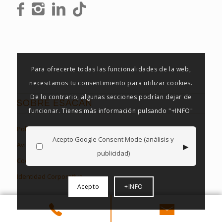
Para ofrecerte todas las funcionalidades de la web,
necesitamos tu consentimiento para utilizar cookies.
De lo contrario, algunas secciones podrían dejar de
SOBRE ESACAN
funcionar. Tienes más información pulsando "+INFO"
Política de Privacidad
Acepto Google Consent Mode (análisis y
▸
Aviso Legal
publicidad)
Cookies en Esacan
Identidad Corporativa
Acepto
+INFO