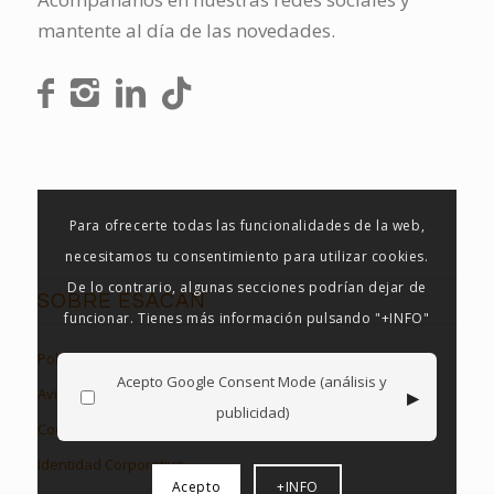
mantente al día de las novedades.
Para ofrecerte todas las funcionalidades de la web,
necesitamos tu consentimiento para utilizar cookies.
De lo contrario, algunas secciones podrían dejar de
SOBRE ESACAN
funcionar. Tienes más información pulsando "+INFO"
Política de Privacidad
Acepto Google Consent Mode (análisis y
▸
Aviso Legal
publicidad)
Cookies en Esacan
Identidad Corporativa
Acepto
+INFO