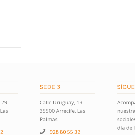
SEDE 3
SÍGU
 29
Calle Uruguay, 13
Acompá
 Las
35500 Arrecife, Las
nuestra
Palmas
sociale
día de 
32
928 80 55 32