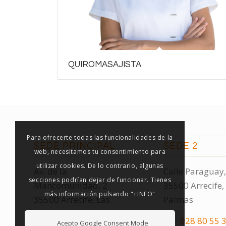
QUIROMASAJISTA
Para ofrecerte todas las funcionalidades de la
SEDE PRINCIPAL
SEDE 2
web, necesitamos tu consentimiento para
utilizar cookies. De lo contrario, algunas
Av. de la
Calle Paraguay,
secciones podrían dejar de funcionar. Tienes
Mancomunidad, 2
35500 Arrecife,
más información pulsando "+INFO"
35500 Arrecife, Las
Palmas
Palmas
928 80 55 
Acepto Google Consent Mode