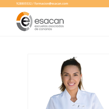
928805532
/
formacion@esacan.com