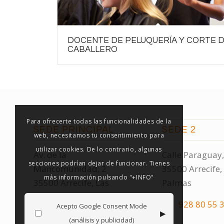
DOCENTE DE PELUQUERÍA Y CORTE 
CABALLERO
Para ofrecerte todas las funcionalidades de la
SEDE PRINCIPAL
SEDE 2
web, necesitamos tu consentimiento para
utilizar cookies. De lo contrario, algunas
Av. de la
Calle Paraguay,
secciones podrían dejar de funcionar. Tienes
Mancomunidad, 2
35500 Arrecife,
más información pulsando "+INFO"
35500 Arrecife, Las
Palmas
Palmas
928 80 55 
Acepto Google Consent Mode
▸
928 80 55 32
(análisis y publicidad)