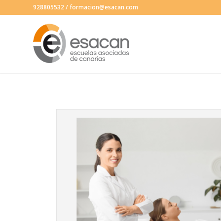
928805532
/
formacion@esacan.com