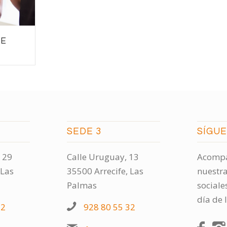
DE
SEDE 3
SÍGU
 29
Calle Uruguay, 13
Acompá
 Las
35500 Arrecife, Las
nuestra
Palmas
sociale
día de 
32
928 80 55 32