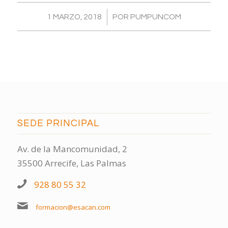
/
1 MARZO, 2018
POR
PUMPUNCOM
SEDE PRINCIPAL
Av. de la Mancomunidad, 2
35500 Arrecife, Las Palmas
928 80 55 32
formacion@esacan.com