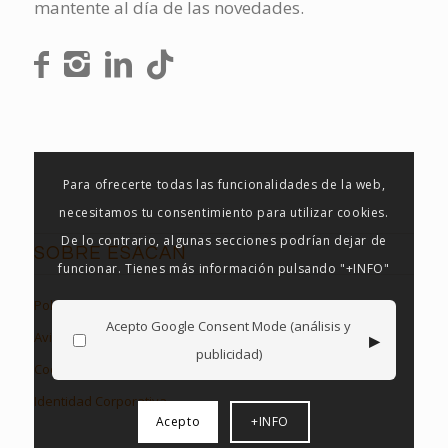
mantente al día de las novedades.
Para ofrecerte todas las funcionalidades de la web,
necesitamos tu consentimiento para utilizar cookies.
De lo contrario, algunas secciones podrían dejar de
SOBRE ESACAN
funcionar. Tienes más información pulsando "+INFO"
Política de Privacidad
Acepto Google Consent Mode (análisis y
▸
Aviso Legal
publicidad)
Cookies en Esacan
Identidad Corporativa
Acepto
+INFO