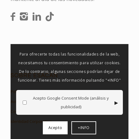
Para ofrecerte todas las funcionalidades de la web,
necesitamos tu consentimiento para utilizar cookies.
De lo contrario, algunas secciones podrían dejar de
SOBRE ESACAN
funcionar. Tienes más información pulsando "+INFO"
Política de Privacidad
Acepto Google Consent Mode (análisis y
▸
Aviso Legal
publicidad)
Cookies en Esacan
Identidad Corporativa
Acepto
+INFO