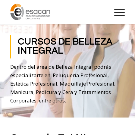
CURSOS DE BELLEZA
INTEGRAL
Dentro del área de Belleza Integral podrás
especializarte en: Peluquería Profesional,
Estética Profesional, Maquillaje Profesional,
Manicura, Pedicura y Cera y Tratamientos
Corporales, entre otros.