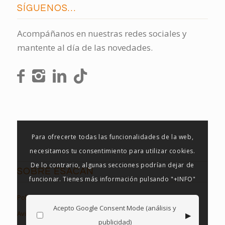
SÍGUENOS…
Acompáñanos en nuestras redes sociales y
mantente al día de las novedades.
Para ofrecerte todas las funcionalidades de la web,
necesitamos tu consentimiento para utilizar cookies.
De lo contrario, algunas secciones podrían dejar de
SOBRE ESACAN
funcionar. Tienes más información pulsando "+INFO"
Política de Privacidad
Acepto Google Consent Mode (análisis y
▸
Aviso Legal
publicidad)